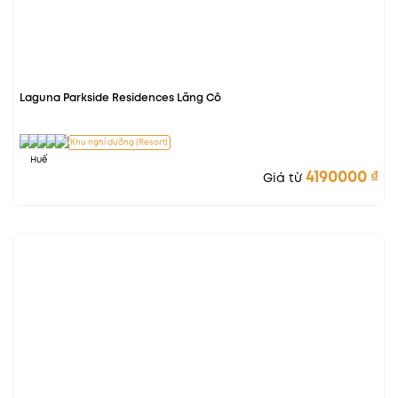
Laguna Parkside Residences Lăng Cô
Khu nghỉ dưỡng (Resort)
Huế
4190000
₫
Giá từ