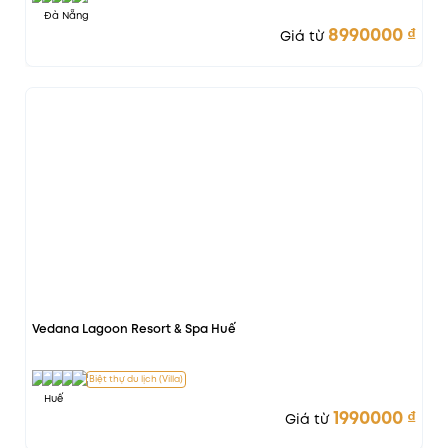
Đà Nẵng
8990000
₫
Giá từ
Vị trí đẹp
Vedana Lagoon Resort & Spa Huế
Biệt thự du lịch (Villa)
Huế
1990000
₫
Giá từ