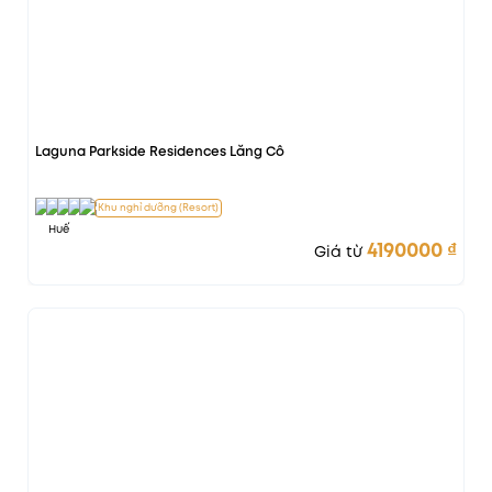
Laguna Parkside Residences Lăng Cô
Khu nghỉ dưỡng (Resort)
Huế
4190000
₫
Giá từ
Vị trí đẹp