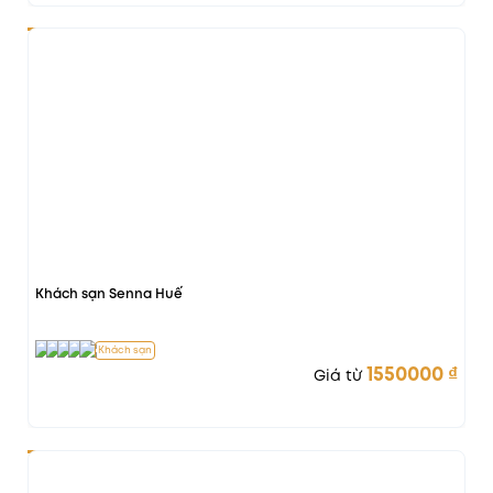
-23%
Khách sạn Senna Huế
Khách sạn
1550000
₫
Giá từ
-29%