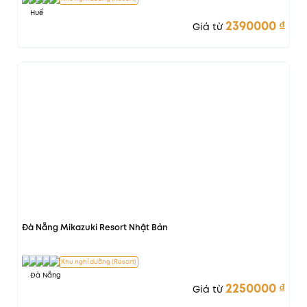
Huế
2390000
₫
Giá từ
Hồ bơi vô cực
Đà Nẵng Mikazuki Resort Nhật Bản
Khu nghỉ dưỡng (Resort)
Đà Nẵng
2250000
₫
Giá từ