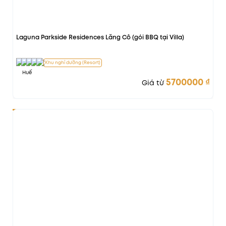
Laguna Parkside Residences Lăng Cô (gói BBQ tại Villa)
Khu nghỉ dưỡng (Resort)
Huế
5700000
₫
Giá từ
-90%
Vị trí đẹp