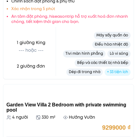
Chính sách đặt phòng & phụ thu
Xác nhận trong 5 phút
An tâm đặt phòng, hiseasontrip hỗ trợ xuất hoá đơn nhanh
chóng, tiết kiệm thời gian cho bạn.
Máy sấy quần áo
1 giường King
Điều hòa nhiệt độ
Tivi màn hình phẳng
Lò vi sóng
Bếp và các thiết bị nhà bếp
2 giường đơn
Dép đi trong nhà
+ 33 tiện ích
Garden View Villa 2 Bedroom with private swimming
pool
4 người
330 m²
Hướng Vườn
9299000
₫