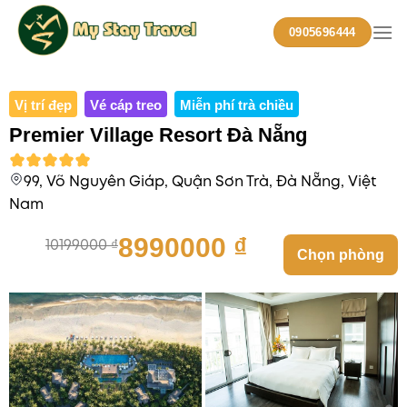
Skip
to
0905696444
content
Vị trí đẹp
Vé cáp treo
Miễn phí trà chiều
Premier Village Resort Đà Nẵng
99, Võ Nguyên Giáp, Quận Sơn Trà, Đà Nẵng, Việt
Nam
8990000
₫
10199000
₫
Chọn phòng