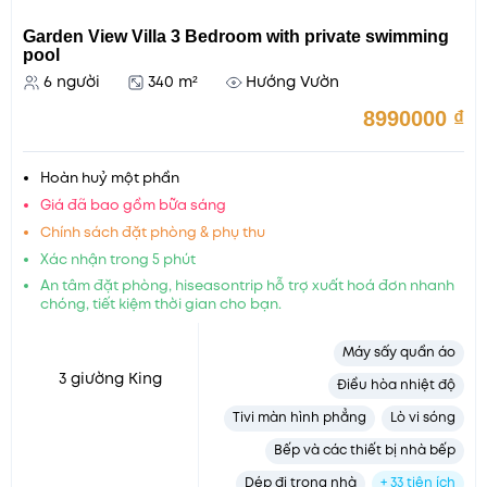
Garden View Villa 3 Bedroom with private swimming
pool
6 người
340 m²
Hướng Vườn
8990000
₫
Hoàn huỷ một phần
Giá đã bao gồm bữa sáng
Chính sách đặt phòng & phụ thu
Xác nhận trong 5 phút
An tâm đặt phòng, hiseasontrip hỗ trợ xuất hoá đơn nhanh
chóng, tiết kiệm thời gian cho bạn.
Máy sấy quần áo
3 giường King
Điều hòa nhiệt độ
Tivi màn hình phẳng
Lò vi sóng
Bếp và các thiết bị nhà bếp
Dép đi trong nhà
+ 33 tiện ích