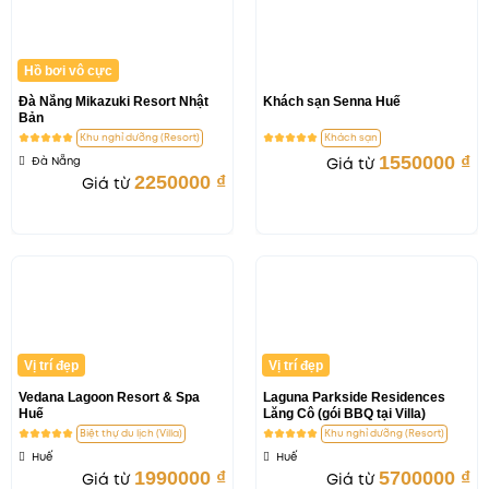
Hồ bơi vô cực
Đà Nẵng Mikazuki Resort Nhật
Khách sạn Senna Huế
Bản
Khu nghỉ dưỡng (Resort)
Khách sạn
1550000
₫
Đà Nẵng
Giá từ
2250000
₫
Giá từ
Vị trí đẹp
Vị trí đẹp
Vedana Lagoon Resort & Spa
Laguna Parkside Residences
Huế
Lăng Cô (gói BBQ tại Villa)
Biệt thự du lịch (Villa)
Khu nghỉ dưỡng (Resort)
Huế
Huế
1990000
₫
5700000
₫
Giá từ
Giá từ