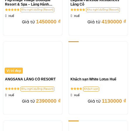
Resort & Spa – Làng Hành
Lăng Cô
Hương Huế
Khu nghỉ dưỡng (Resort)
Khu nghỉ dưỡng (Resort)
Huế
Huế
1450000
₫
4190000
₫
Giá từ
Giá từ
-29%
Vị trí đẹp
ANGSANA LĂNG CÔ RESORT
Khách sạn White Lotus Huế
Khu nghỉ dưỡng (Resort)
Khách sạn
Huế
Huế
2390000
₫
1130000
₫
Giá từ
Giá từ
-23%