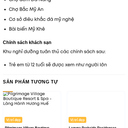
Chợ Bắc Mỹ An
Cơ sở điêu khắc đá mỹ nghệ
Bãi biển Mỹ Khê
Chính sách khách sạn
Khu nghỉ dưỡng tuân thủ các chính sách sau:
Trẻ em từ 12 tuổi sẽ được xem như người lớn
SẢN PHẨM TƯƠNG TỰ
-90%
Vị trí đẹp
Vị trí đẹp
Pilgrimage Village Boutique
Laguna Parkside Residences