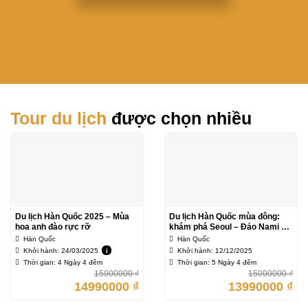
Tour du lịch
được chọn nhiều
Du lịch Hàn Quốc 2025 – Mùa
Du lịch Hàn Quốc mùa đông:
hoa anh đào rực rỡ
khám phá Seoul – Đảo Nami –
Lotte world – Ski Resort – Tháp
Hàn Quốc
Hàn Quốc
Namsan
Khởi hành: 24/03/2025
i
Khởi hành: 12/12/2025
Thời gian: 4 Ngày 4 đêm
Thời gian: 5 Ngày 4 đêm
15000000
₫
15000000
₫
14990000
₫
13990000
₫