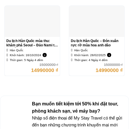
Du lịch Hàn Quốc mùa thu:
Du lịch Hàn Quốc – Đón xuân
khám phá Seoul – Đảo Nami từ
rực rỡ mùa hoa anh đào
Đà Nẵng
Hàn Quốc
Hàn Quốc
Khởi hành: 16/10/2024
i
Khởi hành: 28/02/2025
i
Thời gian: 5 Ngày 4 đêm
Thời gian: 4 Ngày 4 đêm
15000000
₫
15000000
₫
14990000
₫
14990000
₫
Bạn muốn tiết kiệm tới 50% khi đặt tour,
phòng khách sạn, vé máy bay?
Nhập số điện thoại để My Stay Travel có thể gửi
đến bạn những chương trình khuyến mại mới