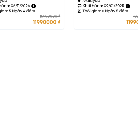
ysia
Malaysia
hành: 06/11/2024
Khởi hành: 09/01/2025
i
i
gian: 5 Ngày 4 đêm
Thời gian: 6 Ngày 5 đêm
15990000
₫
15
11990000
₫
1199