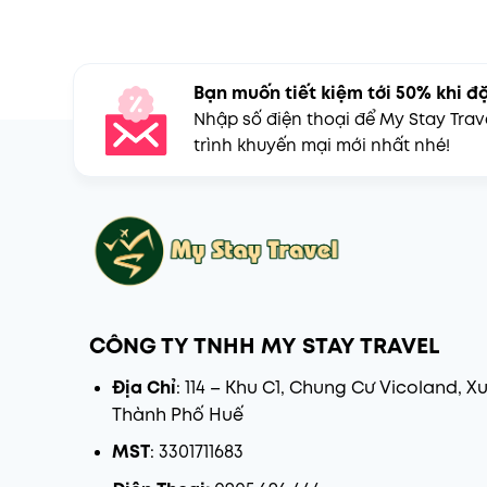
Bạn muốn tiết kiệm tới 50% khi đ
Nhập số điện thoại để My Stay Tra
trình khuyến mại mới nhất nhé!
CÔNG TY TNHH MY STAY TRAVEL
Địa Chỉ
: 114 – Khu C1, Chung Cư Vicoland, X
Thành Phố Huế
MST
: 3301711683