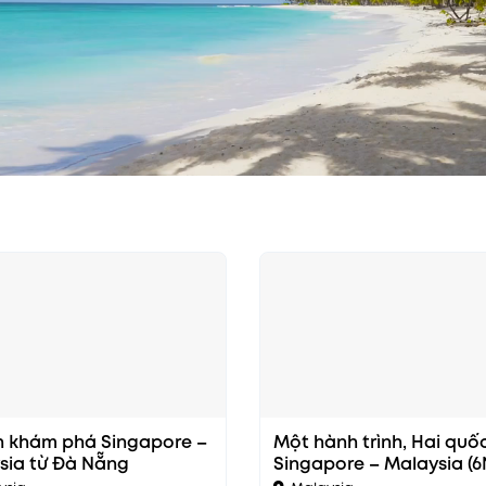
ch khám phá Singapore –
Một hành trình, Hai quốc
sia từ Đà Nẵng
Singapore – Malaysia (6