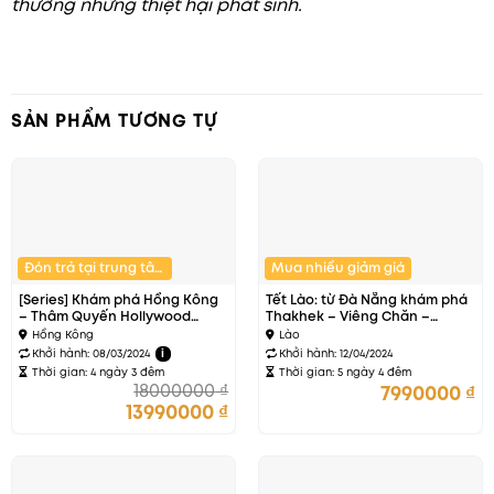
thường những thiệt hại phát sinh.
SẢN PHẨM TƯƠNG TỰ
Đón trả tại trung tâm
Mua nhiều giảm giá
[Series] Khám phá Hồng Kông
Tết Lào: từ Đà Nẵng khám phá
– Thâm Quyến Hollywood
Thakhek – Viêng Chăn –
phương đông
Savanaket
Hồng Kông
Lào
Khởi hành: 08/03/2024
i
Khởi hành: 12/04/2024
Thời gian: 4 ngày 3 đêm
Thời gian: 5 ngày 4 đêm
18000000
₫
7990000
₫
13990000
₫