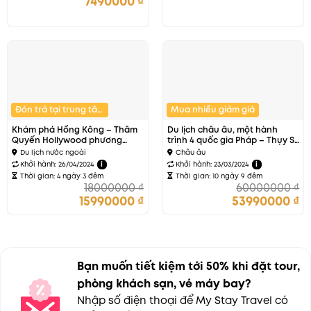
7490000
₫
Đón trả tại trung tâm
Mua nhiều giảm giá
Khám phá Hồng Kông – Thâm
Du lịch châu âu, một hành
Quyến Hollywood phương
trình 4 quốc gia Pháp – Thụy Sĩ
đông
– Ý – Vatican
Du lịch nước ngoài
Châu âu
Khởi hành: 26/04/2024
i
Khởi hành: 23/03/2024
i
Thời gian: 4 ngày 3 đêm
Thời gian: 10 ngày 9 đêm
18000000
₫
60000000
₫
15990000
₫
53990000
₫
Bạn muốn tiết kiệm tới 50% khi đặt tour,
phòng khách sạn, vé máy bay?
Nhập số điện thoại để My Stay Travel có