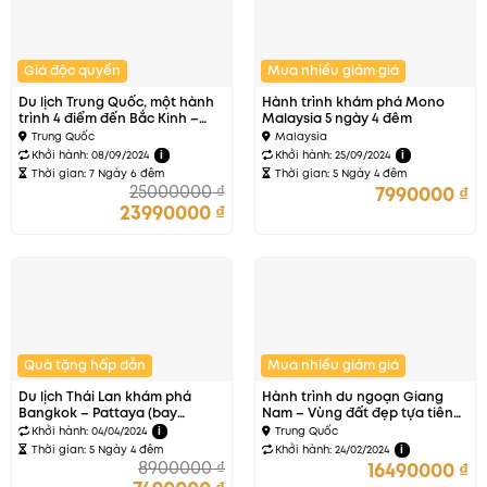
Giá độc quyền
Mua nhiều giảm giá
Du lịch Trung Quốc, một hành
Hành trình khám phá Mono
trình 4 điểm đến Bắc Kinh –
Malaysia 5 ngày 4 đêm
Thượng Hải – Vô Tích – Hàng
Trung Quốc
Malaysia
Châu
Khởi hành: 08/09/2024
i
Khởi hành: 25/09/2024
i
Thời gian: 7 Ngày 6 đêm
Thời gian: 5 Ngày 4 đêm
25000000
₫
7990000
₫
23990000
₫
Quà tặng hấp dẫn
Mua nhiều giảm giá
Du lịch Thái Lan khám phá
Hành trình du ngoạn Giang
Bangkok – Pattaya (bay
Nam – Vùng đất đẹp tựa tiên
VIETJET)
cảnh
Khởi hành: 04/04/2024
i
Trung Quốc
Thời gian: 5 Ngày 4 đêm
Khởi hành: 24/02/2024
i
8900000
₫
16490000
₫