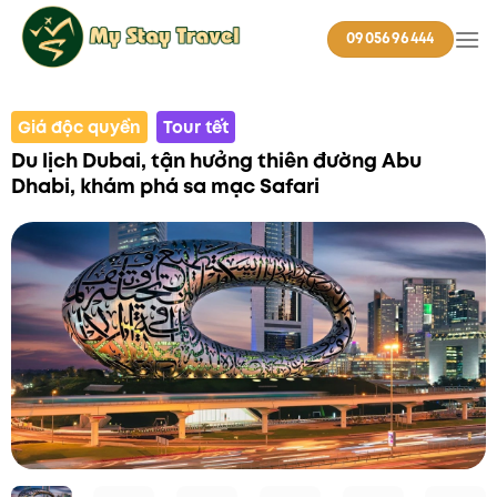
Skip
0905696444
to
content
Giá độc quyền
Tour tết
Du lịch Dubai, tận hưởng thiên đường Abu
Dhabi, khám phá sa mạc Safari