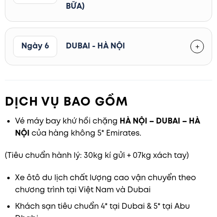
BỮA)
Ngày 6
DUBAI - HÀ NỘI
DỊCH VỤ BAO GỒM
Vé máy bay khứ hồi chặng
HÀ NỘI –
DUBAI – HÀ
NỘI
của hàng không 5* Emirates.
(Tiêu chuẩn hành lý: 30kg kí gửi + 07kg xách tay)
Xe ôtô du lịch chất lượng cao vận chuyển theo
chương trình tại Việt Nam và Dubai
Khách sạn tiêu chuẩn 4* tại Dubai & 5* tại Abu