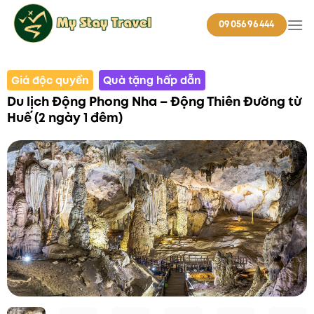
Skip
0905696444
to
content
Giá độc quyền
Quà tặng hấp dẫn
Du lịch Động Phong Nha – Động Thiên Đường từ
Huế (2 ngày 1 đêm)