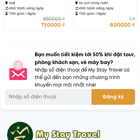
giới
Huế
Du lịch trong nước
Khởi hành:
Hàng ngày
Khởi hành:
Hàng ngày
Thời gian: 1 Ngày
Thời gian: 1 Ngày
850000
₫
1
₫
750000
₫
800000
₫
Bạn muốn tiết kiệm tới 50% khi đặt tour,
phòng khách sạn, vé máy bay?
Nhập số điện thoại để My Stay Travel có
thể gửi đến bạn những chương trình
khuyến mại mới nhất nhé!