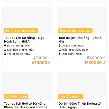
Đón trả tại trung tâm
Đón trả tại trung tâm
Tour du lịch Đà Nẵng – Ngũ
Tour du lịch Đà Nẵng – Bà Nà
Hành Sơn – Hội An
Hills
Du lịch trong nước
Du lịch trong nước
Khởi hành:
Hàng ngày
Khởi hành:
Hàng ngày
Thời gian: 1/2 Ngày
Thời gian: 1 Ngày
490000
₫
1500000
₫
420000
₫
1280000
₫
Giá độc quyền
Giá độc quyền
Tour du lịch Huế từ Đà Nẵng –
Du lịch động Thiên Đường từ
Khám phá di sản văn hóa thế
Huế (1 ngày)