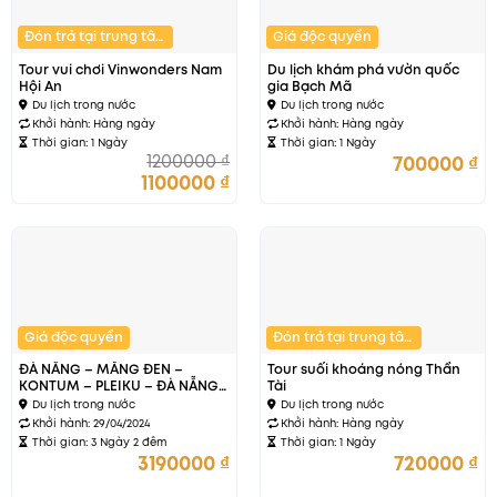
Đón trả tại trung tâm
Giá độc quyền
Tour vui chơi Vinwonders Nam
Du lịch khám phá vườn quốc
Hội An
gia Bạch Mã
Du lịch trong nước
Du lịch trong nước
Khởi hành:
Hàng ngày
Khởi hành:
Hàng ngày
Thời gian: 1 Ngày
Thời gian: 1 Ngày
1200000
₫
700000
₫
1100000
₫
Giá độc quyền
Đón trả tại trung tâm
ĐÀ NẴNG – MĂNG ĐEN –
Tour suối khoáng nóng Thần
KONTUM – PLEIKU – ĐÀ NẴNG
Tài
(3 ngày 2 đêm)
Du lịch trong nước
Du lịch trong nước
Khởi hành: 29/04/2024
Khởi hành:
Hàng ngày
Thời gian: 3 Ngày 2 đêm
Thời gian: 1 Ngày
3190000
₫
720000
₫