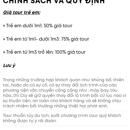
CHÍNH SÁCH VÀ QUY ĐỊNH
Giá tour trẻ em:
+ Trẻ em dưới 1m1: 50% giá tour
+ Trẻ em từ 1m1- dưới 1m3: 75% giá tour
+ Trẻ em từ 1m3 trở lên: 100% giá tour
Lưu ý
Trong những trường hợp khách quan như: khủng bố, thiên
tai…hoặc do có sự cố, có sự thay đổi lịch trình của các
phương tiện vận chuyển công cộng như : máy bay, tàu
hỏa…thì Cty sẽ giữ quyền thay đổi lộ trình bất cứ lúc nào vì
sự thuận tiện, an toàn cho khách hàng và sẽ không chịu
trách nhiệm bồi thường những thiệt hại phát sinh.
Tour thuần túy du lịch, suốt chương trình tour quý khách
không được tự ý rời đoàn.